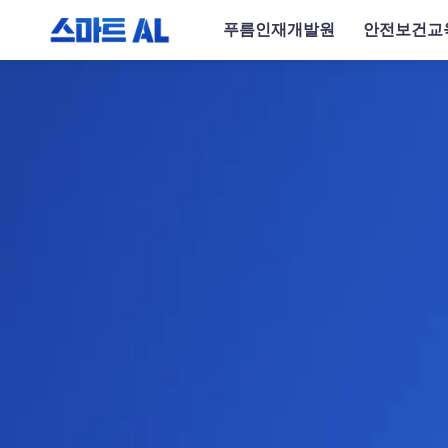
푸름인재개발원
안전보건교